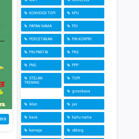
KNPI
KONVEKSI
KONVEKSI TOPI
KPU
PAPAN NAMA
PDI
PERCETAKAN
PIN KORPRI
PIN PARTAI
PKS
PNS
PPP
STELAN
TOPI
TRENING
grosirkaos
iklan
jas
kaos
kartu nama
013
kemeja
oblong