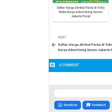
Daftar Harga Atribut Partai di Toko
Maha Karya Advertising Senen
Jakarta Pusat
NEXT

Daftar Harga Atribut Partai di To
Karya Advertising Senen Jakarta 
comment
0 COMMENT


Emoticon
Feedback