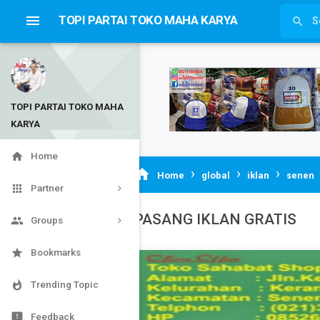

TOPI PARTAI TOKO MAHA KARYA

TOPI PARTAI TOKO MAHA
KARYA


Home
›
›
›

Home
global
iklan
senen

Partner
PASANG IKLAN GRATIS

Groups

Bookmarks

Trending Topic

Feedback