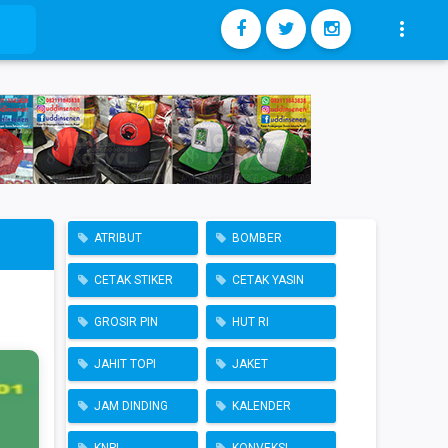

ATRIBUT
BOMBER
CETAK STIKER
CETAK YASIN
GROSIR PIN
HUT RI
JAHIT TOPI
JAKET
JAM DINDING
KALENDER