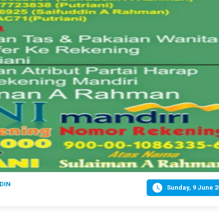
DIN

Sunday, 9 June 2