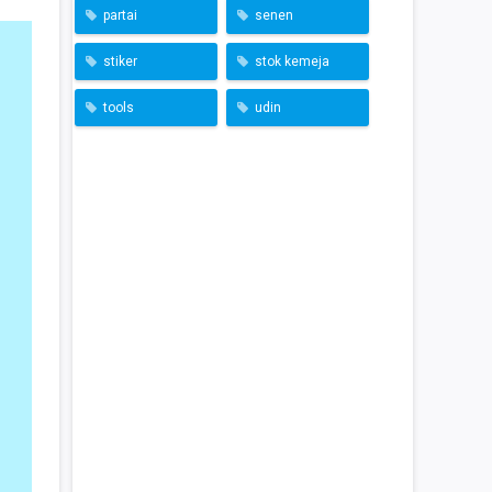
partai
senen
stiker
stok kemeja
tools
udin