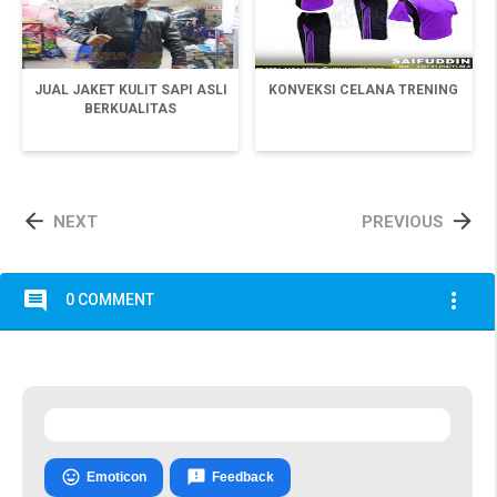
JUAL JAKET KULIT SAPI ASLI
KONVEKSI CELANA TRENING
BERKUALITAS


NEXT
PREVIOUS
comment
more_vert
0 COMMENT


Emoticon
Feedback