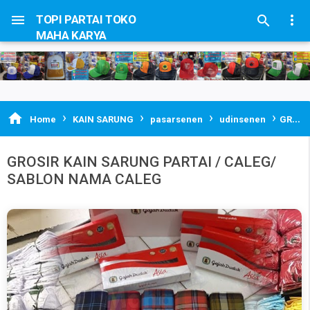


TOPI PARTAI TOKO

MAHA KARYA
›
›
›
›

Home
KAIN SARUNG
pasarsenen
udinsenen
GROSIR KAIN SARUNG PARTAI / CALEG/ SABLON NAMA CALEG
GROSIR KAIN SARUNG PARTAI / CALEG/
SABLON NAMA CALEG