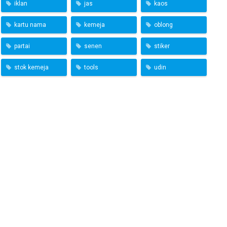
iklan
jas
kaos
kartu nama
kemeja
oblong
partai
senen
stiker
stok kemeja
tools
udin