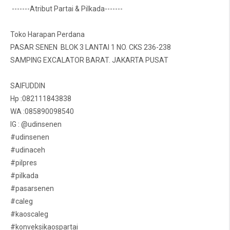
-------Atribut Partai & Pilkada-------
Toko Harapan Perdana
PASAR SENEN BLOK 3 LANTAI 1 NO. CKS 236-238
SAMPING EXCALATOR BARAT. JAKARTA PUSAT
SAIFUDDIN
Hp :082111843838
WA :085890098540
IG : @udinsenen
#udinsenen
#udinaceh
#pilpres
#pilkada
#pasarsenen
#caleg
#kaoscaleg
#konveksikaospartai