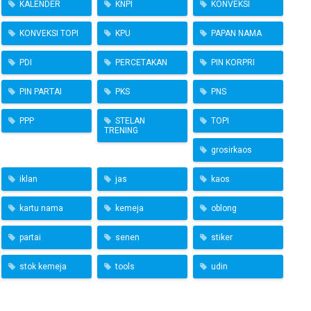
KALENDER
KNPI
KONVEKSI
KONVEKSI TOPI
KPU
PAPAN NAMA
PDI
PERCETAKAN
PIN KORPRI
PIN PARTAI
PKS
PNS
PPP
STELAN
TOPI
TRENING
grosirkaos
iklan
jas
kaos
kartu nama
kemeja
oblong
partai
senen
stiker
stok kemeja
tools
udin