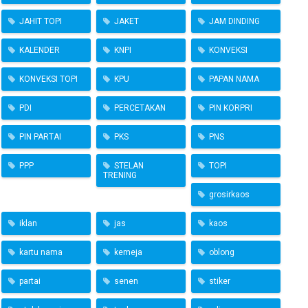
JAHIT TOPI
JAKET
JAM DINDING
KALENDER
KNPI
KONVEKSI
KONVEKSI TOPI
KPU
PAPAN NAMA
PDI
PERCETAKAN
PIN KORPRI
PIN PARTAI
PKS
PNS
PPP
STELAN
TOPI
TRENING
grosirkaos
iklan
jas
kaos
kartu nama
kemeja
oblong
partai
senen
stiker