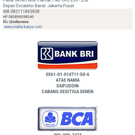
Pasar senen Blok 3 lantai 1 No. CKS 236 - 238
Depan Excalator Barat. Jakarta Pusat
WA 082111843838
HP 085890098540
IG: @udinsenen
www.maha-karya.com
0361-01-014711-50-6
ATAS NAMA
SAIFUDDIN
CABANG SEGITIGA SENEN